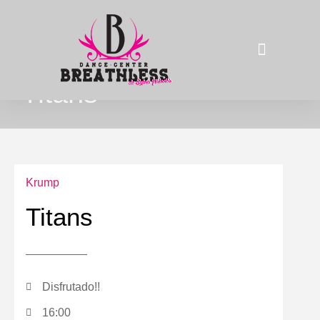
Titans
La compañía
Krump
Titans
Disfrutado!!
16:00