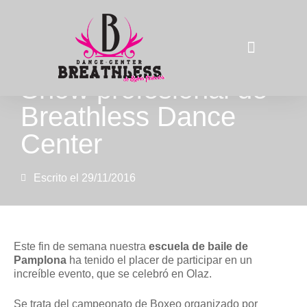
Show profesional de
La compañía
Breathless Dance
Center
Escrito el
29/11/2016
Este fin de semana nuestra
escuela de baile de
Pamplona
ha tenido el placer de participar en un
increíble evento, que se celebró en Olaz.
Se trata del campeonato de Boxeo organizado por