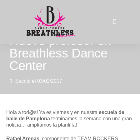
Nuevo profesor en
La compañía
Breathless Dance
Center
Escrito el
03/02/2017
Hola a tod@s! Ya es viernes y en nuestra
escuela de
baile de Pamplona
terminamos la semana con una gran
noticia… ampliamos la plantilla!
Rafael Arenas
, componente de TEAM ROCKERS