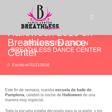
Halloween 2016 en
La compañía
Breathless Dance
Center
Escrito el
01/11/2016
Este fin de semana, nuestra
escuela de baile de
Pamplona
, celebró la noche de
Halloween
de una
manera muy especial.
Toda la escuela estaba decorada para la ocasión, y los