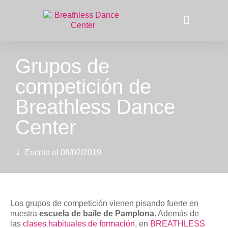
La compañía
Grupos de
competición de
Breathless Dance
Center
Escrito el
08/02/2019
Los grupos de competición vienen pisando fuerte en
nuestra
escuela de baile de Pamplona
. Además de
las
clases habituales de formación
, en
BREATHLESS