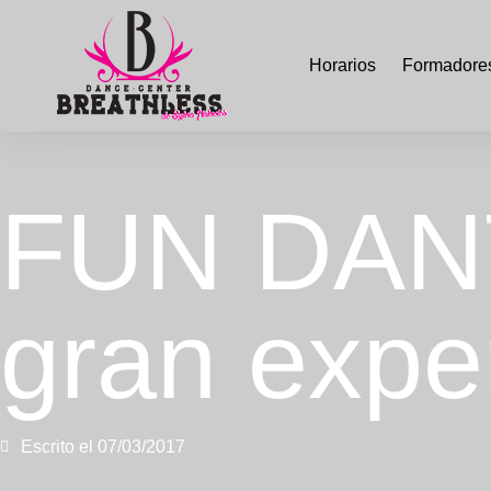
Horarios
Formadore
FUN DANT
gran expe
Escrito el
07/03/2017