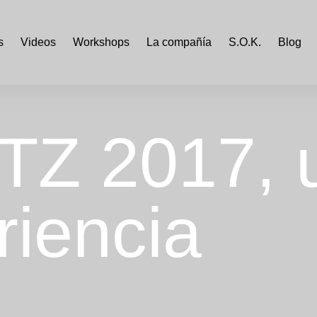
s
Videos
Workshops
La compañía
S.O.K.
Blog
Z 2017, 
riencia