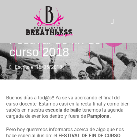
Festival de fin de
La compañía
curso 2018
Escrito el
15/05/2018
Buenos días a tod@s!! Ya se va acercando el final del
curso docente. Estamos casi en la recta final y como bien
sabéis en nuestra
escuela de baile
tenemos la agenda
cargada de eventos dentro y fuera de
Pamplona.
Pero hoy queremos informaros acerca de algo que nos
hace especial ilusión: el
FESTIVAL DE FIN DE CURSO