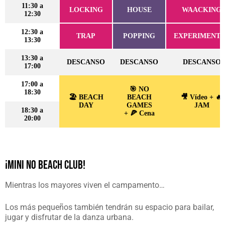
11:30 a
LOCKING
HOUSE
WAACKING
12:30
12:30 a
TRAP
POPPING
EXPERIMENTA
13:30
13:30 a
DESCANSO
DESCANSO
DESCANSO
17:00
17:00 a
🎯 NO
18:30
🏖️ BEACH
BEACH
🎥 Vídeo + 🔥
DAY
GAMES
JAM
18:30 a
+ 🍕 Cena
20:00
¡MINI NO BEACH CLUB!
Mientras los mayores viven el campamento…
Los más pequeños también tendrán su espacio para bailar,
jugar y disfrutar de la danza urbana.