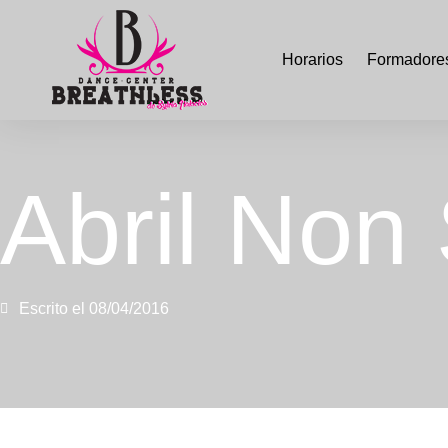
Horarios
Formadore
Abril Non
Escrito el
08/04/2016