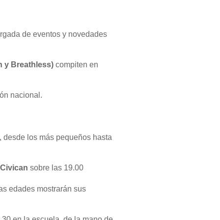
argada de eventos y novedades
h
y Breathless)
compiten en
ón nacional.
a, desde los más pequeños hasta
Civican
sobre las 19.00
las edades mostrarán sus
.30 en la escuela, de la mano de