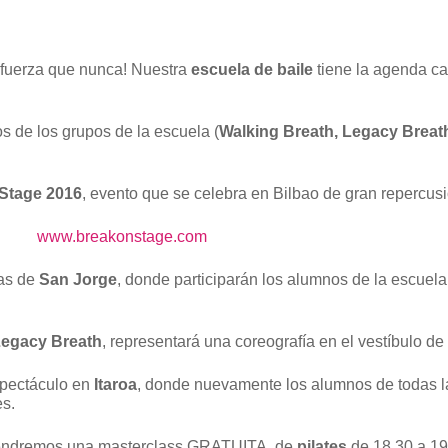
fuerza que nunca! Nuestra
escuela de baile
tiene la agenda c
s de los grupos de la escuela (
Walking Breath, Legacy Breat
Stage 2016
, evento que se celebra en Bilbao de gran repercusi
www.breakonstage.com
tas de
San Jorge
, donde participarán los alumnos de la escuel
egacy Breath
, representará una coreografía en el vestíbulo de
spectáculo en
Itaroa
, donde nuevamente los alumnos de todas 
es.
il tendremos una masterclass GRATUITA de
pilates
de 18.30 a 19