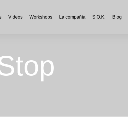
s
Videos
Workshops
La compañía
S.O.K.
Blog
 Stop