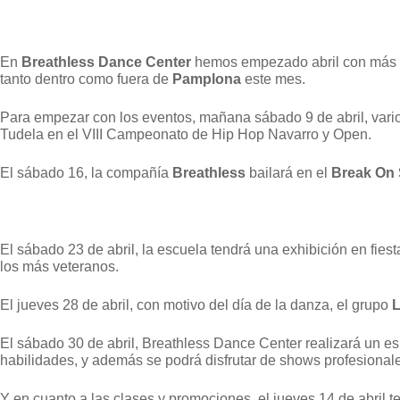
En
Breathless Dance Center
hemos empezado abril con más 
tanto dentro como fuera de
Pamplona
este mes.
Para empezar con los eventos, mañana sábado 9 de abril, vario
Tudela en el VIII Campeonato de Hip Hop Navarro y Open.
El sábado 16, la compañía
Breathless
bailará en el
Break On 
El sábado 23 de abril, la escuela tendrá una exhibición en fies
los más veteranos.
El jueves 28 de abril, con motivo del día de la danza, el grupo
L
El sábado 30 de abril, Breathless Dance Center realizará un e
habilidades, y además se podrá disfrutar de shows profesional
Y en cuanto a las clases y promociones, el jueves 14 de abr